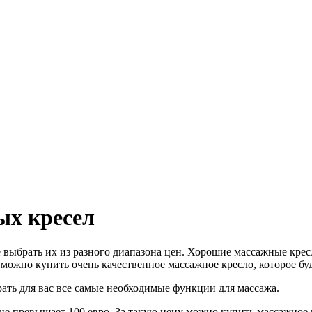
ых кресел
 выбрать их из разного диапазона цен. Хорошие массажные кресл
 можно купить очень качественное массажное кресло, которое бу
ть для вас все самые необходимые функции для массажа.
 не превышает 100 евро. За такую цену можно купить массажное