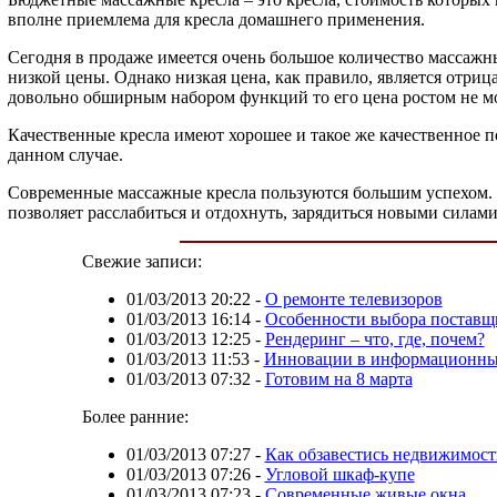
вполне приемлема для кресла домашнего применения.
Сегодня в продаже имеется очень большое количество массажн
низкой цены. Однако низкая цена, как правило, является отри
довольно обширным набором функций то его цена ростом не м
Качественные кресла имеют хорошее и такое же качественное п
данном случае.
Современные массажные кресла пользуются большим успехом. Т
позволяет расслабиться и отдохнуть, зарядиться новыми силам
Свежие записи:
01/03/2013 20:22
-
О ремонте телевизоров
01/03/2013 16:14
-
Особенности выбора поставщ
01/03/2013 12:25
-
Рендеринг – что, где, почем?
01/03/2013 11:53
-
Инновации в информационны
01/03/2013 07:32
-
Готовим на 8 марта
Более ранние:
01/03/2013 07:27
-
Как обзавестись недвижимост
01/03/2013 07:26
-
Угловой шкаф-купе
01/03/2013 07:23
-
Современные живые окна