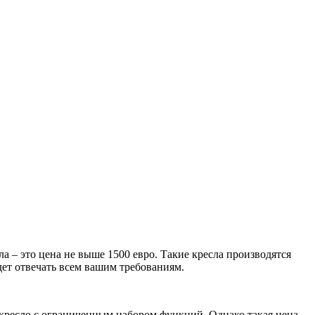
а – это цена не выше 1500 евро. Такие кресла производятся
дет отвечать всем вашим требованиям.
 кресло с ограниченным набором функций. Однако такая цена