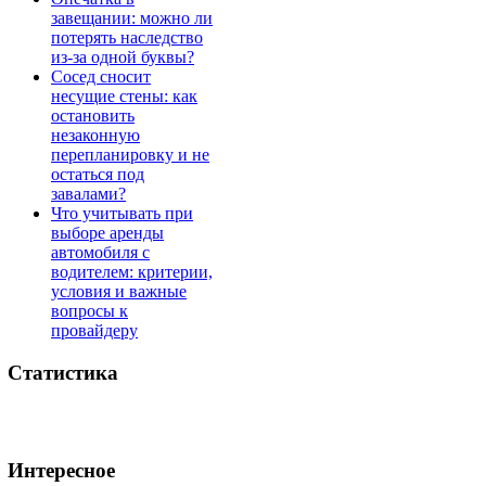
завещании: можно ли
потерять наследство
из-за одной буквы?
Сосед сносит
несущие стены: как
остановить
незаконную
перепланировку и не
остаться под
завалами?
Что учитывать при
выборе аренды
автомобиля с
водителем: критерии,
условия и важные
вопросы к
провайдеру
Статистика
Интересное