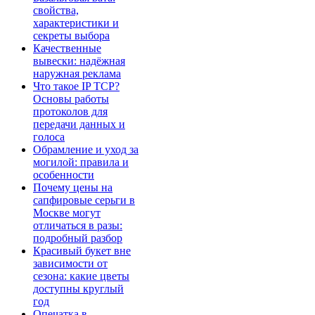
свойства,
характеристики и
секреты выбора
Качественные
вывески: надёжная
наружная реклама
Что такое IP TCP?
Основы работы
протоколов для
передачи данных и
голоса
Обрамление и уход за
могилой: правила и
особенности
Почему цены на
сапфировые серьги в
Москве могут
отличаться в разы:
подробный разбор
Красивый букет вне
зависимости от
сезона: какие цветы
доступны круглый
год
Опечатка в