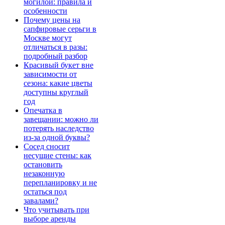
могилой: правила и
особенности
Почему цены на
сапфировые серьги в
Москве могут
отличаться в разы:
подробный разбор
Красивый букет вне
зависимости от
сезона: какие цветы
доступны круглый
год
Опечатка в
завещании: можно ли
потерять наследство
из-за одной буквы?
Сосед сносит
несущие стены: как
остановить
незаконную
перепланировку и не
остаться под
завалами?
Что учитывать при
выборе аренды