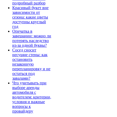
подробный разбор
Красивый букет вне
зависимости от
сезона: какие цветы
доступны круглый
год
Опечатка в
завещании: можно ли
потерять наследство
из-за одной буквы?
Сосед сносит
несущие стены: как
остановить
незаконную
перепланировку и не
остаться под
завалами?
Что учитывать при
выборе аренды
автомобиля с
водителем: критерии,
условия и важные
вопросы к
провайдеру