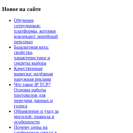
Новое
на сайте
Обучение
сотрудников:
платформы, которые
вовлекают линейный
персонал
Базальтовая вата:
свойства,
характеристики и
секреты выбора
Качественные
вывески: надёжная
наружная реклама
Что такое IP TCP?
Основы работы
протоколов для
передачи данных и
голоса
Обрамление и уход за
могилой: правила и
особенности
Почему цены на
сапфировые серьги в