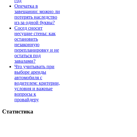
год
Опечатка в
завещании: можно ли
потерять наследство
из-за одной буквы?
Сосед сносит
несущие стены: как
остановить
незаконную
перепланировку и не
остаться под
завалами?
Что учитывать при
выборе аренды
автомобиля с
водителем: критерии,
условия и важные
вопросы к
провайдеру
Статистика