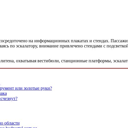
сосредоточено на информационных плакатах и стендах. Пассажи
аясь по эскалатору, внимание привлечено стендами с подсветко
литена, охватывая вестибюли, станционные платформы, эскалат
а
трумент или золотые руки?
лака
исчезнут?
по области