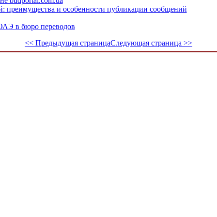
е budportal.com.ua
й: преимущества и особенности публикации сообщений
ОАЭ в бюро переводов
<< Предыдущая страница
Следующая страница >>