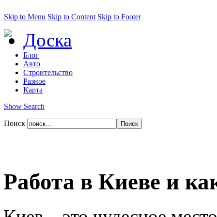
Skip to Menu
Skip to Content
Skip to Footer
Доска
Блог
Авто
Строительство
Разное
Карта
Show Search
Поиск
Работа в Киеве и как
Киев – это чудесное мест