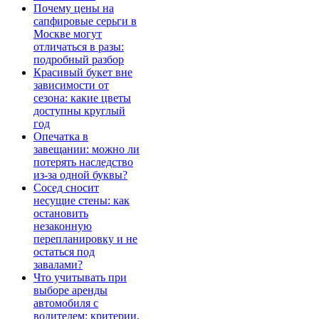
Почему цены на
сапфировые серьги в
Москве могут
отличаться в разы:
подробный разбор
Красивый букет вне
зависимости от
сезона: какие цветы
доступны круглый
год
Опечатка в
завещании: можно ли
потерять наследство
из-за одной буквы?
Сосед сносит
несущие стены: как
остановить
незаконную
перепланировку и не
остаться под
завалами?
Что учитывать при
выборе аренды
автомобиля с
водителем: критерии,