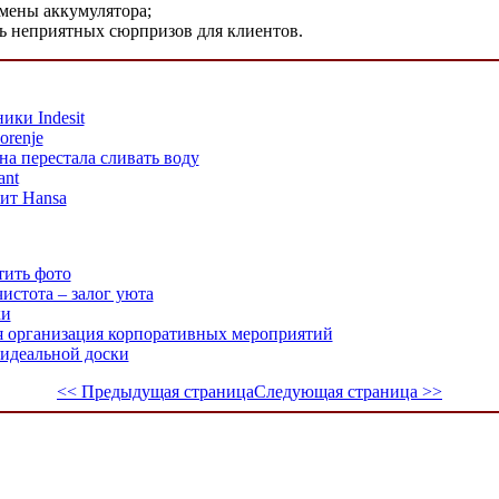
мены аккумулятора;
ть неприятных сюрпризов для клиентов.
ики Indesit
renje
а перестала сливать воду
ant
ит Hansa
тить фото
чистота – залог уюта
ки
я организация корпоративных мероприятий
 идеальной доски
<< Предыдущая страница
Следующая страница >>