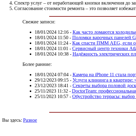
Спектр услуг – от неработающей кнопки включения до за
Согласование стоимости ремонта – это позволяет избежа
Свежие записи:
18/01/2024 12:16
-
Как часто ломаются холодильн
18/01/2024 11:50
-
Поломки варочных панелей Go
18/01/2024 11:24
-
Как спасти ПММ AEG, если он
18/01/2024 11:01
-
Сервисный центр техники Atl
18/01/2024 10:38
-
Надёжность электрических пл
Более ранние:
18/01/2024 07:04
-
Камера на iPhone 11 стала пор
29/12/2023 09:15
-
Услуги клининга в квартире: 
23/12/2023 18:41
-
Секреты выбора половой дос
25/11/2023 11:32
-
DoctorTeam: профессиональна
25/11/2023 10:57
-
Обустройство террасы: выбор
Вы здесь:
Разное