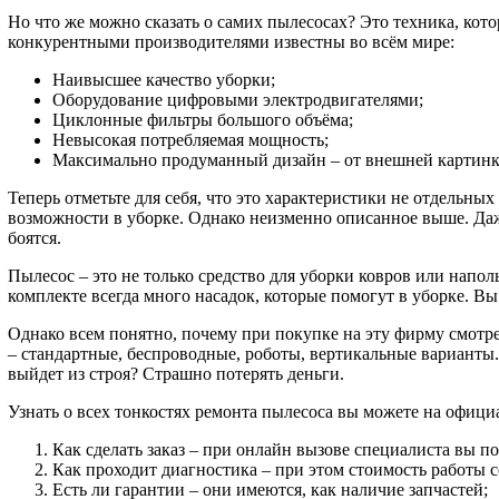
Но что же можно сказать о самих пылесосах? Это техника, ко
конкурентными производителями известны во всём мире:
Наивысшее качество уборки;
Оборудование цифровыми электродвигателями;
Циклонные фильтры большого объёма;
Невысокая потребляемая мощность;
Максимально продуманный дизайн – от внешней картинк
Теперь отметьте для себя, что это характеристики не отдельны
возможности в уборке. Однако неизменно описанное выше. Даж
боятся.
Пылесос – это не только средство для уборки ковров или напо
комплекте всегда много насадок, которые помогут в уборке. В
Однако всем понятно, почему при покупке на эту фирму смотре
– стандартные, беспроводные, роботы, вертикальные варианты.
выйдет из строя? Страшно потерять деньги.
Узнать о всех тонкостях ремонта пылесоса вы можете на офици
Как сделать заказ – при онлайн вызове специалиста вы п
Как проходит диагностика – при этом стоимость работы 
Есть ли гарантии – они имеются, как наличие запчастей;