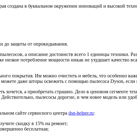
торая создана в буквальном окружении инноваций и высокой тех
и до защиты от опрокидывания.
х пылесосов, а описание достоинств всего 1 единицы техники. Ра
е низкое потребление мощности никак не ухудшает качество вс
льного покрытия. Им можно очистить и мебель, что особенно ва
ы можете даже шторы освежить с помощью пылесоса Dyson, если 
ть хочется, а приобретать страшно. Дело в ценовом сегменте те
 Действительно, пылесосы дорогие, и чем новее модель или удоб
альном сайте сервисного центра
dsn-helper.ru
:
олучите скидку в 15% на ремонт;
совершенно бесплатная;