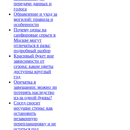
передачи данных и
голоса
Обрамление и уход за
могилой: правила и
особенности
Почему цены на
сапфировые серьги в
Москве могут
отличаться в разы:
подробный разбор
Красивый букет вне
зависимости от
сезона: какие цветы
доступны круглый
год
Опечатка в
завещании: можно ли
потерять наследство
из-за одной буквы?
Сосед сносит
несущие стены: как
остановить
незаконную
перепланировку и не
остаться под