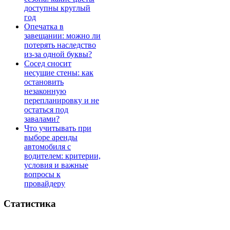
доступны круглый
год
Опечатка в
завещании: можно ли
потерять наследство
из-за одной буквы?
Сосед сносит
несущие стены: как
остановить
незаконную
перепланировку и не
остаться под
завалами?
Что учитывать при
выборе аренды
автомобиля с
водителем: критерии,
условия и важные
вопросы к
провайдеру
Статистика