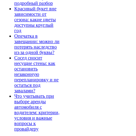
подробный разбор
Красивый букет вне
зависимости от
сезона: какие цветы
доступны круглый
год
Опечатка в
завещании: можно ли
потерять наследство
из-за одной буквы?
Сосед сносит
несущие стены: как
остановить
незаконную
перепланировку и не
остаться под
завалами?
Что учитывать при
выборе аренды
автомобиля с
водителем: критерии,
условия и важные
вопросы к
провайдеру