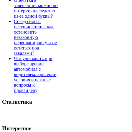
Опечатка в
завещании: можно ли
потерять наследство
из-за одной буквы?
Сосед сносит
несущие стены: как
остановить
незаконную
перепланировку и не
остаться под
завалами?
Что учитывать при
выборе аренды
автомобиля с
водителем: критерии,
условия и важные
вопросы к
провайдеру
Статистика
Интересное