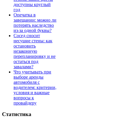
доступны круглый
год
Опечатка в
завещании: можно ли
потерять наследство
из-за одной буквы?
Сосед сносит
несущие стены: как
остановить
незаконную
перепланировку и не
остаться под
завалами?
Что учитывать при
выборе аренды
автомобиля с
водителем: критерии,
условия и важные
вопросы к
провайдеру
Статистика