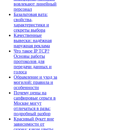
вовлекают линейный
персонал
Базальтовая вата:
свойства,
характеристики и
секреты выбора
Качественные
вывески: надёжная
наружная реклама
Что такое IP TCP?
Основы работы
протоколов для
передачи данных и
голоса
Обрамление и уход за
могилой: правила и
особенности
Почему цены на
сапфировые серьги в
Москве могут
отличаться в разы:
подробный разбор
Красивый букет вне
зависимости от
сезона: какие цветы