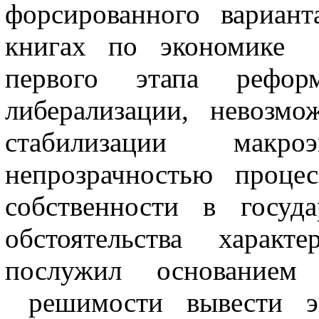
форсированного вариан
книгах по экономике 
первого этапа рефор
либерализации, невозмо
стабилизации макроэ
непрозрач­ностью проце
собственности в го­суд
обстоятельства харак
послужил основанием
решимости вывес­ти э