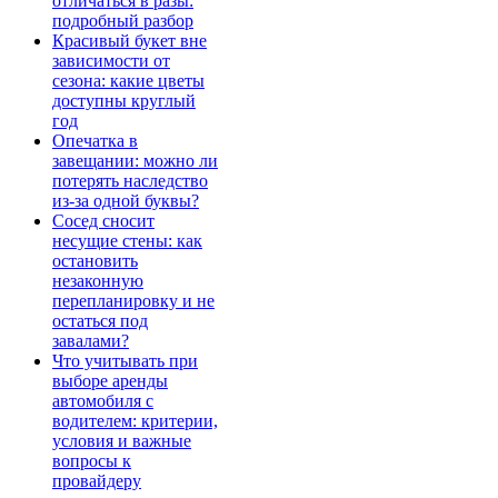
отличаться в разы:
подробный разбор
Красивый букет вне
зависимости от
сезона: какие цветы
доступны круглый
год
Опечатка в
завещании: можно ли
потерять наследство
из-за одной буквы?
Сосед сносит
несущие стены: как
остановить
незаконную
перепланировку и не
остаться под
завалами?
Что учитывать при
выборе аренды
автомобиля с
водителем: критерии,
условия и важные
вопросы к
провайдеру