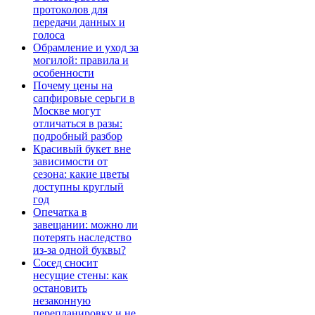
протоколов для
передачи данных и
голоса
Обрамление и уход за
могилой: правила и
особенности
Почему цены на
сапфировые серьги в
Москве могут
отличаться в разы:
подробный разбор
Красивый букет вне
зависимости от
сезона: какие цветы
доступны круглый
год
Опечатка в
завещании: можно ли
потерять наследство
из-за одной буквы?
Сосед сносит
несущие стены: как
остановить
незаконную
перепланировку и не