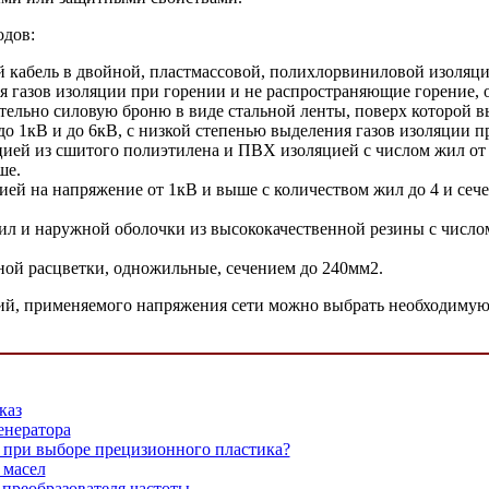
одов:
кабель в двойной, пластмассовой, полихлорвиниловой изоляцией
я газов изоляции при горении и не распространяющие горение, 
льно силовую броню в виде стальной ленты, поверх которой в
 до 1кВ и до 6кВ, с низкой степенью выделения газов изоляции п
ией из сшитого полиэтилена и ПВХ изоляцией с числом жил от 
ше.
ей на напряжение от 1кВ и выше с количеством жил до 4 и сеч
л и наружной оболочки из высококачественной резины с числом 
ой расцветки, одножильные, сечением до 240мм2.
вий, применяемого напряжения сети можно выбрать необходимую
каз
нератора
 при выборе прецизионного пластика?
 масел
преобразователя частоты