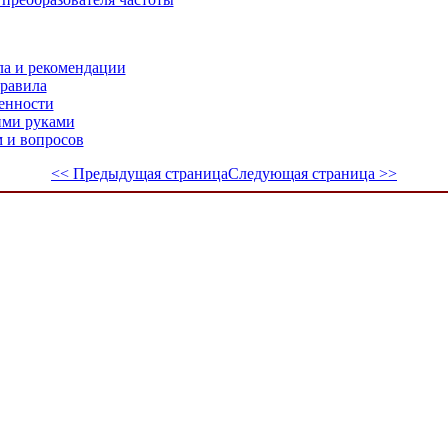
ла и рекомендации
правила
енности
ими руками
м и вопросов
<< Предыдущая страница
Следующая страница >>