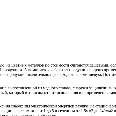
, из цветных металлов по стоимости считаются дешёвыми, обл
ой продукции. Алюминиевая кабельная продукция широко применя
льная продукция значительно превосходила алюминиевую. Поэт
жилы изготовленной из медного сплава, снаружи защищённый з
дный, который в зависимости от исполнения или применения за
чения снабжения электрической энергией различные стационар
яции с числом жил от 1 до 5 и сечением от 1,5мм2 до 240мм2 ш
ыми или защитными свойствами.