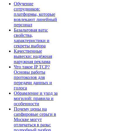
Обучение
сотрудников:
платформы, которые
вовлекают линейный
персонал
Базальтовая вата:
свойства,
характеристики и
секреты выбора
Качественные
вывески: надёжная
наружная реклама
Что такое IP TCP?
Основы работы
протоколов для
передачи данных и
голоса
Обрамление и уход за
могилой: правила и
особенности
Почему цены на
сапфировые серьги в
Москве могут
отличаться в разы:
подробный разбор