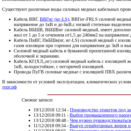
Существуют различные виды силовых медных кабельных пров
Кабель ВВГ,
ВВГнг (нг-LS)
, ВВГнг-FRLS силовой медный 
напряжение до 1кВ и до 6кВ,с низкой степенью выделени
Кабель ВБШВ, ВБШВнг силовой медный, имеет дополните
жил от 1 до 5 и сечением от1,5 до 240мм2 на напряжение
Кабель ПвВГ, ПвБШв(нг, нг-LS) силовой медный с изоляц
газов изоляции при горении для напряжения до 3кВ и вы
Силовой медный кабель в бумажной пропитанной изоляци
оболочкой и экранами.
Кабель КГ(ХЛ,,нг) силовой медный кабель с изоляцией жи
1кВ, холодостойкие, с негорючей изоляцией.
Провода ПуГВ силовые медные с изоляцией ПВХ различн
В зависимости от условий эксплуатации, климатических усло
торг.рф
Свежие записи:
19/12/2018 12:34
-
Производство этикеток под за
13/12/2018 09:11
-
Выбор промышленного пароге
13/12/2018 08:48
-
Чем нужно руководствоваться
11/12/2018 09:34
-
Выкуп отработанных жиров и
11/12/2018 08:03
-
Преимущества использования 