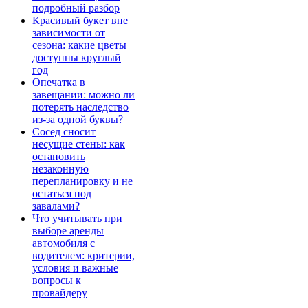
подробный разбор
Красивый букет вне
зависимости от
сезона: какие цветы
доступны круглый
год
Опечатка в
завещании: можно ли
потерять наследство
из-за одной буквы?
Сосед сносит
несущие стены: как
остановить
незаконную
перепланировку и не
остаться под
завалами?
Что учитывать при
выборе аренды
автомобиля с
водителем: критерии,
условия и важные
вопросы к
провайдеру