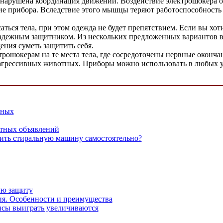
ет нарушена координация движений. Воздействие электрошокера 
вие прибора. Вследствие этого мышцы теряют работоспособность
ься тела, при этом одежда не будет препятствием. Если вы хотит
 надежным защитником. Из нескольких предложенных вариантов 
дения суметь защитить себя.
рошокерам на те места тела, где сосредоточены нервные окончан
грессивных животных. Приборы можно использовать в любых усл
нных
тных объявлений
ить стиральную машину самостоятельно?
ую защиту
ия. Особенности и преимущества
нсы выиграть увеличиваются