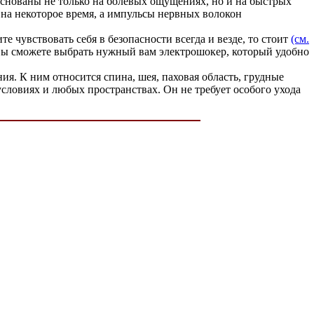
основаны не только на болевых ощущениях, но и на быстрых
 на некоторое время, а импульсы нервных волокон
е чувствовать себя в безопасности всегда и везде, то стоит
(см.
вы сможете выбрать нужный вам электрошокер, который удобно
ия. К ним относится спина, шея, паховая область, грудные
овиях и любых пространствах. Он не требует особого ухода