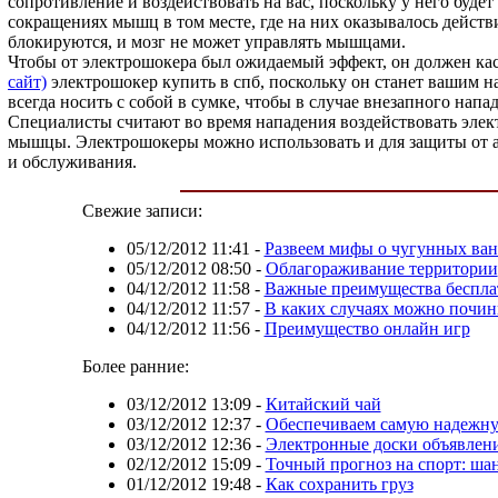
сопротивление и воздействовать на вас, поскольку у него буд
сокращениях мышц в том месте, где на них оказывалось дейст
блокируются, и мозг не может управлять мышцами.
Чтобы от электрошокера был ожидаемый эффект, он должен касат
сайт)
электрошокер купить в спб, поскольку он станет вашим
всегда носить с собой в сумке, чтобы в случае внезапного напа
Специалисты считают во время нападения воздействовать элект
мышцы. Электрошокеры можно использовать и для защиты от а
и обслуживания.
Свежие записи:
05/12/2012 11:41
-
Развеем мифы о чугунных ва
05/12/2012 08:50
-
Облагораживание территории
04/12/2012 11:58
-
Важные преимущества беспла
04/12/2012 11:57
-
В каких случаях можно почин
04/12/2012 11:56
-
Преимущество онлайн игр
Более ранние:
03/12/2012 13:09
-
Китайский чай
03/12/2012 12:37
-
Обеспечиваем самую надежн
03/12/2012 12:36
-
Электронные доски объявлен
02/12/2012 15:09
-
Точный прогноз на спорт: ша
01/12/2012 19:48
-
Как сохранить груз