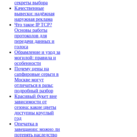
секреты выбора
Качественные
вывески: надёжная
наружная реклама
Что такое IP TCP?
Основы работы
протоколов для
передачи данных и
голоса
Обрамление и уход за
могилой: правила и
особенности
Почему цены на
сапфировые серьги в
Москве могут
отличаться в разы:
подробный разбор
Красивый букет вне
зависимости от
сезона: какие цветы
доступны круглый
год
Опечатка в
завещании: можно ли
потерять наследство