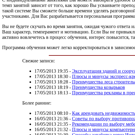
темп занятий зависит от того, как хорошо Вы усваиваете пре
такой системе Вы сможете больше времени уделять разговорной
участниками. Для Вас разрабатывается персональная программ
Вы не будете скучать во время занятия, ожидая чужого ответа 
Ваш характер, темперамент и мотивацию. Если Вы не привыкли
активно вовлечетесь в процесс обучения, интерес повысится, та
Программа обучения может легко корректироваться в зависимо
Свежие записи:
17/05/2013 19:35
-
Эксплуатация зданий и соор
17/05/2013 18:30
-
Плюсы и минусы экспресс-кр
17/05/2013 18:28
-
Преимущества леса строитель
17/05/2013 18:19
-
Преимущества козырьков
17/05/2013 18:13
-
Преимущества рекламы в пре
Более ранние:
17/05/2013 08:10
-
Как арендовать недвижимость
16/05/2013 21:36
-
Советы по выбору противопо
16/05/2013 21:35
-
Рекомендации по выбору меб
16/05/2013 21:32
-
Плюсы и минусы компьютерны
16/05/2013 21:30
-
Способы заработка через Инт