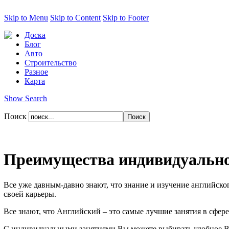
Skip to Menu
Skip to Content
Skip to Footer
Доска
Блог
Авто
Строительство
Разное
Карта
Show Search
Поиск
Преимущества индивидуально
Все уже давным-давно знают, что знание и изучение английско
своей карьеры.
Все знают, что Английский – это самые лучшие занятия в сфер
С индивидуальными занятиями Вы можете выбирать удобное Вам