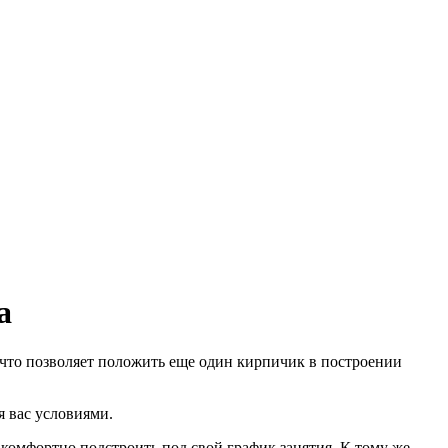
а
, что позволяет положить еще один кирпичик в построении
я вас условиями.
омфортно подстроить под свой график занятия. К тому же,