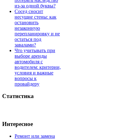
потерять наследство
из-за одной буквы?
Сосед сносит
несущие стены: как
остановить
незаконную
перепланировку и не
остаться под
завалами?
Что учитывать при
выборе аренды
автомобиля с
водителем: критерии,
условия и важные
вопросы к
провайдеру
Статистика
Интересное
Ремонт или замена