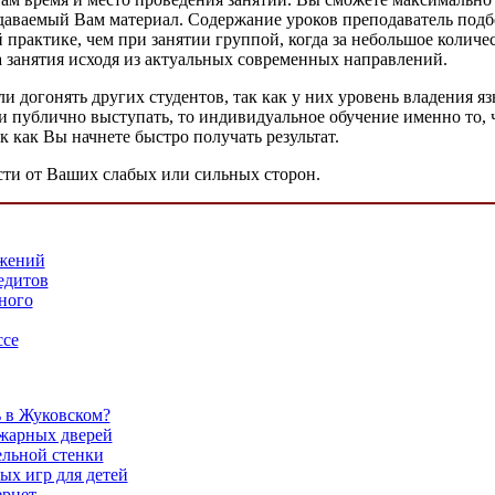
подаваемый Вам материал. Содержание уроков преподаватель по
 практике, чем при занятии группой, когда за небольшое колич
а занятия исходя из актуальных современных направлений.
или догонять других студентов, так как у них уровень владения
 публично выступать, то индивидуальное обучение именно то, ч
к как Вы начнете быстро получать результат.
сти от Ваших слабых или сильных сторон.
ужений
едитов
ного
ссе
 в Жуковском?
жарных дверей
ельной стенки
х игр для детей
ернет