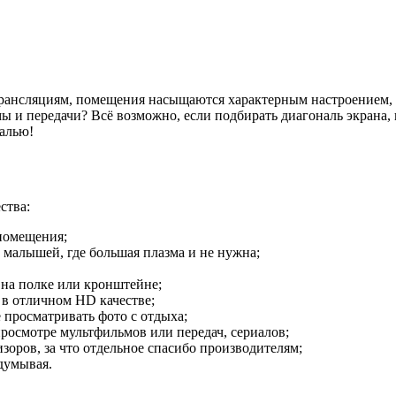
летрансляциям, помещения насыщаются характерным настроением
 и передачи? Всё возможно, если подбирать диагональ экрана, 
алью!
ства:
 помещения;
 малышей, где большая плазма и не нужна;
 на полке или кронштейне;
 в отличном HD качестве;
 просматривать фото с отдыха;
росмотре мультфильмов или передач, сериалов;
оров, за что отдельное спасибо производителям;
думывая.