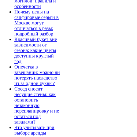
могилой: правила и
особенности
Почему цены на
сапфировые серьги в
Москве могут
отличаться в разы:
подробный разбор
Красивый букет вне
зависимости от
сезона: какие цветы
доступны круглый
год
Опечатка в
завещании: можно ли
потерять наследство
из-за одной буквы?
Сосед сносит
несущие стены: как
остановить
незаконную
перепланировку и не
остаться под
завалами?
Что учитывать при
выборе аренды