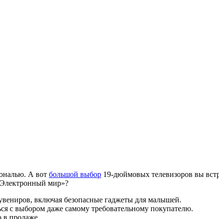
гональю. А вот
большой выбор
19-дюймовых телевизоров вы встре
 «Электронный мир»?
увениров, включая безопасные гаджеты для малышей.
ься с выбором даже самому требовательному покупателю.
 в продаже.