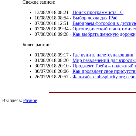
Свежие записи:
13/08/2018 08:21
-
Поиск программиста 1С
10/08/2018 08:54
-
Выбор чехла для IPad
07/08/2018 12:51
-
Выбираем фотообои в детску
07/08/2018 09:34
-
Ортопедический и анатомиче
07/08/2018 09:28
-
Как выбрать женскую дорожн
Более ранние:
01/08/2018 09:17
-
Где купить палетоупаковщик
01/08/2018 08:20
-
Мир развлечений для взрослы
30/07/2018 20:10
-
Проджект Трейд – надежный п
30/07/2018 20:06
-
Как проявляет свое присутст
26/07/2018 20:57
-
Фан-сайт club-spincity.org сер
Вы здесь:
Разное