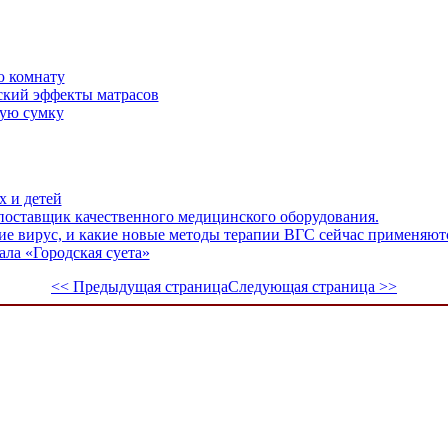
ю комнату
ский эффекты матрасов
ую сумку
х и детей
оставщик качественного медицинского оборудования.
вие вирус, и какие новые методы терапии ВГС сейчас применяют
иала «Городская суета»
<< Предыдущая страница
Следующая страница >>