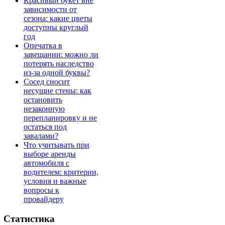
Красивый букет вне
зависимости от
сезона: какие цветы
доступны круглый
год
Опечатка в
завещании: можно ли
потерять наследство
из-за одной буквы?
Сосед сносит
несущие стены: как
остановить
незаконную
перепланировку и не
остаться под
завалами?
Что учитывать при
выборе аренды
автомобиля с
водителем: критерии,
условия и важные
вопросы к
провайдеру
Статистика