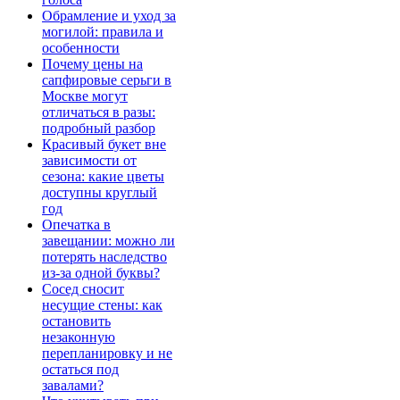
Обрамление и уход за
могилой: правила и
особенности
Почему цены на
сапфировые серьги в
Москве могут
отличаться в разы:
подробный разбор
Красивый букет вне
зависимости от
сезона: какие цветы
доступны круглый
год
Опечатка в
завещании: можно ли
потерять наследство
из-за одной буквы?
Сосед сносит
несущие стены: как
остановить
незаконную
перепланировку и не
остаться под
завалами?