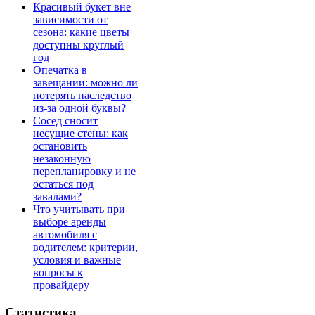
Красивый букет вне
зависимости от
сезона: какие цветы
доступны круглый
год
Опечатка в
завещании: можно ли
потерять наследство
из-за одной буквы?
Сосед сносит
несущие стены: как
остановить
незаконную
перепланировку и не
остаться под
завалами?
Что учитывать при
выборе аренды
автомобиля с
водителем: критерии,
условия и важные
вопросы к
провайдеру
Статистика