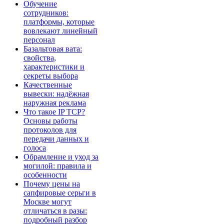
Обучение
сотрудников:
платформы, которые
вовлекают линейный
персонал
Базальтовая вата:
свойства,
характеристики и
секреты выбора
Качественные
вывески: надёжная
наружная реклама
Что такое IP TCP?
Основы работы
протоколов для
передачи данных и
голоса
Обрамление и уход за
могилой: правила и
особенности
Почему цены на
сапфировые серьги в
Москве могут
отличаться в разы:
подробный разбор