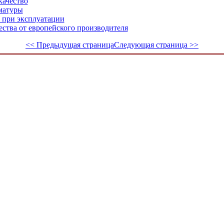
качество
матуры
 при эксплуатации
чества от европейского производителя
<< Предыдущая страница
Следующая страница >>