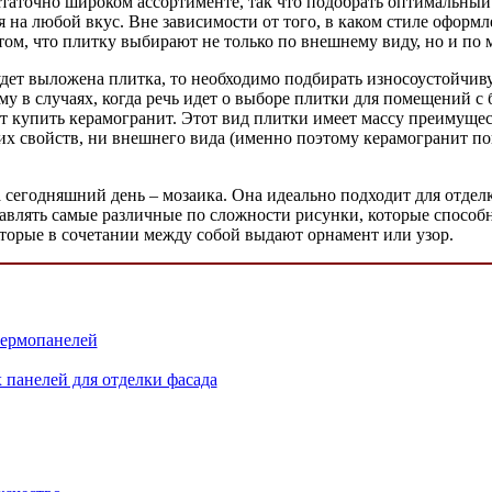
статочно широком ассортименте, так что подобрать оптимальный
 на любой вкус. Вне зависимости от того, в каком стиле оформ
 том, что плитку выбирают не только по внешнему виду, но и по
будет выложена плитка, то необходимо подбирать износоустойчив
ому в случаях, когда речь идет о выборе плитки для помещений
ают купить керамогранит. Этот вид плитки имеет массу преимущ
их свойств, ни внешнего вида (именно поэтому керамогранит по
сегодняшний день – мозаика. Она идеально подходит для отделк
тавлять самые различные по сложности рисунки, которые спосо
которые в сочетании между собой выдают орнамент или узор.
термопанелей
панелей для отделки фасада