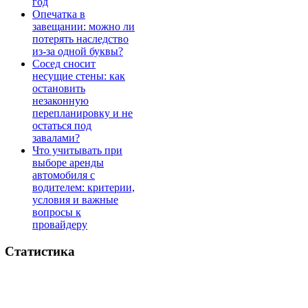
год
Опечатка в
завещании: можно ли
потерять наследство
из-за одной буквы?
Сосед сносит
несущие стены: как
остановить
незаконную
перепланировку и не
остаться под
завалами?
Что учитывать при
выборе аренды
автомобиля с
водителем: критерии,
условия и важные
вопросы к
провайдеру
Статистика