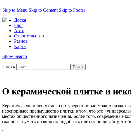
Skip to Menu
Skip to Content
Skip to Footer
Доска
Блог
Авто
Строительство
Разное
Карта
Show Search
Поиск
О керамической плитке и нек
Керамическую плитку смело и с уверенностью можно назвать о
неоспоримое преимущество плитки в том, что это «универсальн
местах общественного назначения. Более того, современные ко
главное – суметь правильно подобрать плитку по дизайну, что