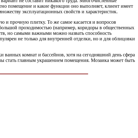
 вариант не составит никакого труда. Многочисленные
лено помещение и какие функции оно выполняет, клиент имеет
 множеству эксплуатационных свойств и характеристик.
ую и прочную плитку. То же самое касается и вопросов
 с большой проходимостью (например, коридоры в общественных
еств, но самыми важными можно назвать способность
пулярен не только для внутренней отделки, но и для облицовки
и ванных комнат и бассейнов, хотя на сегодняшний день сфера
бны стать главным украшением помещения. Мозаика может быть