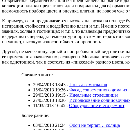
Современная керамическая плитка представлена на рынке в до
коллекции плитки предлагают идеи и варианты для оформления
возможность подбора цвета и рисунка плитки, не говоря уже о
К примеру, если предполагается высокая нагрузка на пол, где 
истирания, стойкости к воздействию влаги и т.п. Именно поэт
зданиях, холлы в гостиницах и т.п.), то владельцы предпочит
выдерживать перепады температур и при этом не терять ни сво
на улице), высокую износостойкость и прочность.
Другой, не менее популярный и востребованный вид плитки на 
ее применения значительно расширена. Мозаика позволяет сос
как однотонной, так и состоять из «пикселей» разного цвета, 
Свежие записи:
29/04/2013 18:43
-
Польза самосвалов
15/04/2013 19:36
-
Фасад современного дома из 
29/03/2013 19:15
-
Идеальные столешницы
27/03/2013 18:36
-
Использование облицовочных 
11/03/2013 16:45
-
Оборудование и его ремонт
Более ранние:
03/03/2013 21:24
-
Обои не терпят… солнца