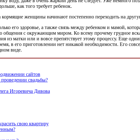
нку воду, даже в очень жаркий день не следует. Уже немного по
ольше, как того требует ребенок.
да кормящие женщины начинают постепенно переходить на другу
ько его здоровье, а также связь между ребенком и мамой, котор
о общения с окружающим миром. Ко всему прочему грудное вска
ния из матки или и вовсе препятствует этому процессу. Еще од
емя, в его приготовлении нет никакой необходимости. Его совс
дном виде.
родвижении сайтов
 проведении свадьбы?
лега Игоревича Дивова
красить свою квартиру
менным?