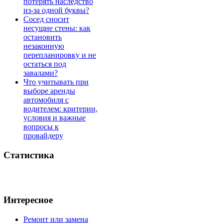
потерять наследство
из-за одной буквы?
Сосед сносит
несущие стены: как
остановить
незаконную
перепланировку и не
остаться под
завалами?
Что учитывать при
выборе аренды
автомобиля с
водителем: критерии,
условия и важные
вопросы к
провайдеру
Статистика
Интересное
Ремонт или замена