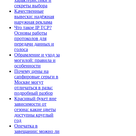
характеристики и
секреты выбора
Качественные
вывески: надёжная
наружная реклама
Что такое IP TCP?
Основы работы
протоколов для
передачи данных и
голоса
Обрамление и уход за
могилой: правила и
особенности
Почему цены на
сапфировые серьги в
Москве могут
отличаться в разы:
подробный разбор
Красивый букет вне
зависимости от
сезона: какие цветы
доступны круглый
год
Опечатка в
завещании: можно ли