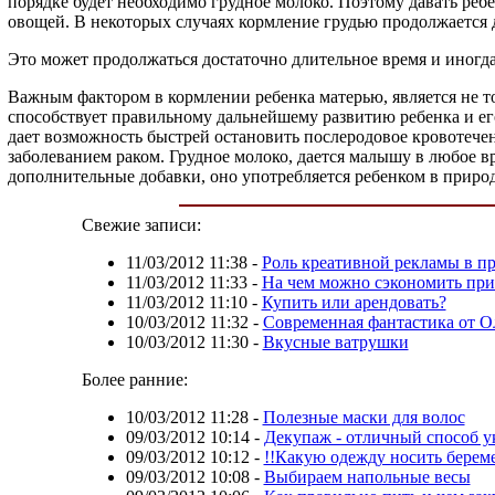
порядке будет необходимо грудное молоко. Поэтому давать ребе
овощей. В некоторых случаях кормление грудью продолжается д
Это может продолжаться достаточно длительное время и иног
Важным фактором в кормлении ребенка матерью, является не тол
способствует правильному дальнейшему развитию ребенка и ег
дает возможность быстрей остановить послеродовое кровотече
заболеванием раком. Грудное молоко, дается малышу в любое вр
дополнительные добавки, оно употребляется ребенком в приро
Свежие записи:
11/03/2012 11:38
-
Роль креативной рекламы в п
11/03/2012 11:33
-
На чем можно сэкономить при
11/03/2012 11:10
-
Купить или арендовать?
10/03/2012 11:32
-
Современная фантастика от О
10/03/2012 11:30
-
Вкусные ватрушки
Более ранние:
10/03/2012 11:28
-
Полезные маски для волос
09/03/2012 10:14
-
Декупаж - отличный способ у
09/03/2012 10:12
-
!!Какую одежду носить бере
09/03/2012 10:08
-
Выбираем напольные весы