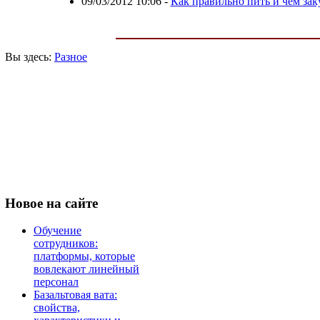
09/03/2012 10:06
-
Как правильно пить и чем зак
Вы здесь:
Разное
Новое
на сайте
Обучение
сотрудников:
платформы, которые
вовлекают линейный
персонал
Базальтовая вата:
свойства,