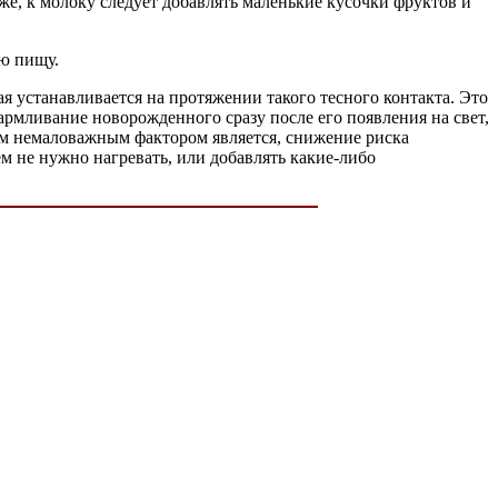
зже, к молоку следует добавлять маленькие кусочки фруктов и
ю пищу.
ая устанавливается на протяжении такого тесного контакта. Это
рмливание новорожденного сразу после его появления на свет,
ним немаловажным фактором является, снижение риска
ем не нужно нагревать, или добавлять какие-либо