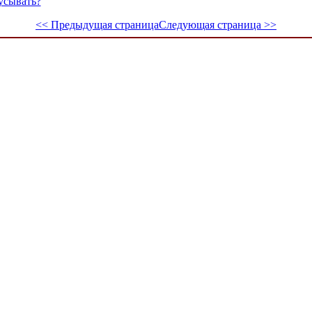
усывать?
<< Предыдущая страница
Следующая страница >>