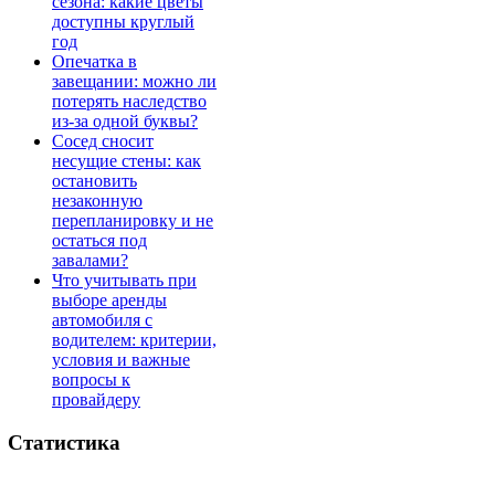
сезона: какие цветы
доступны круглый
год
Опечатка в
завещании: можно ли
потерять наследство
из-за одной буквы?
Сосед сносит
несущие стены: как
остановить
незаконную
перепланировку и не
остаться под
завалами?
Что учитывать при
выборе аренды
автомобиля с
водителем: критерии,
условия и важные
вопросы к
провайдеру
Статистика