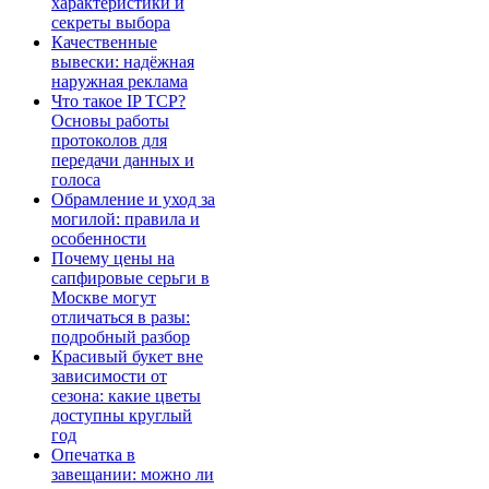
характеристики и
секреты выбора
Качественные
вывески: надёжная
наружная реклама
Что такое IP TCP?
Основы работы
протоколов для
передачи данных и
голоса
Обрамление и уход за
могилой: правила и
особенности
Почему цены на
сапфировые серьги в
Москве могут
отличаться в разы:
подробный разбор
Красивый букет вне
зависимости от
сезона: какие цветы
доступны круглый
год
Опечатка в
завещании: можно ли