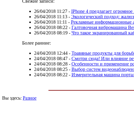
Свежие записи:
26/04/2018 11:27
-
IPhone 4 предлагает огромно
26/04/2018 11:13
-
Экологический подход: жалюз
26/04/2018 11:11
-
Рекламные информационные а
26/04/2018 08:22
-
Галтовочная вибромашина Ве
26/04/2018 08:19
-
Что такое экранированный ка
Более ранние:
24/04/2018 12:44
-
Травяные продукты для борьб
24/04/2018 08:47
-
Смотри сюда! Или влияние ре
24/04/2018 08:28
-
Особенности и применение р
24/04/2018 08:25
-
Выбор систем видеонаблюдени
24/04/2018 08:22
-
Измерительная машина порта
Вы здесь:
Разное