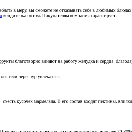
еблять в меру, вы сможете не отказывать себе в любимых блюдах
u
кондитерка оптом. Покупателям компания гарантирует:
фрукты благотворно влияют на работу желудка и сердца, благода
оит ими чересчур увлекаться.
съесть кусочек мармелада. В его состав входят пектины, влияю
Полезен только тот шоколад, в составе которого не менее 70-80%