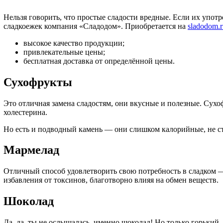
Нельзя говорить, что простые сладости вредные. Если их употр
сладкоежек компания «Сладодом». Приобретается на
sladodom.r
высокое качество продукции;
привлекательные цены;
бесплатная доставка от определённой цены.
Сухофрукты
Это отличная замена сладостям, они вкусные и полезные. Сухо
холестерина.
Но есть и подводный камень — они слишком калорийные, не ст
Мармелад
Отличный способ удовлетворить свою потребность в сладком — 
избавления от токсинов, благотворно влияя на обмен веществ.
Шоколад
Да, да, ты не ослышалась, именно шоколад! Но только горький. 