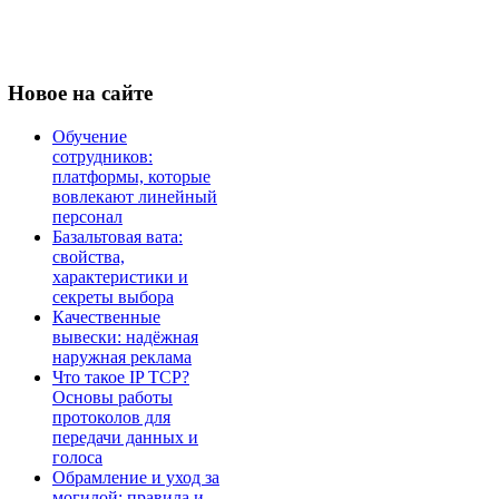
Новое
на сайте
Обучение
сотрудников:
платформы, которые
вовлекают линейный
персонал
Базальтовая вата:
свойства,
характеристики и
секреты выбора
Качественные
вывески: надёжная
наружная реклама
Что такое IP TCP?
Основы работы
протоколов для
передачи данных и
голоса
Обрамление и уход за
могилой: правила и