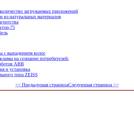
е количество загружаемых приложений
и из натуральных материалов
гентства
ктор-75
бель
ы с выпадением волос
кламы на сознание потребителей.
оботов ABB
я и установка
льного типа ZEISS
<< Предыдущая страница
Следующая страница >>