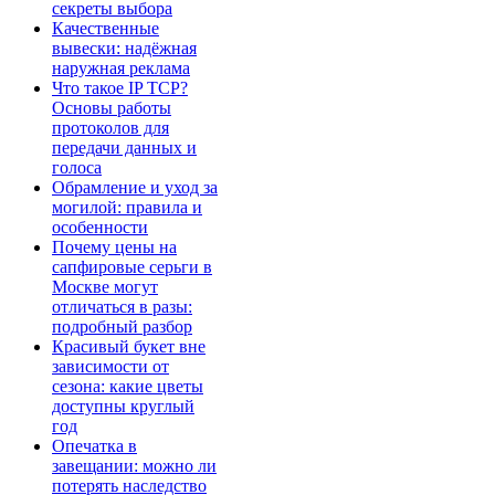
секреты выбора
Качественные
вывески: надёжная
наружная реклама
Что такое IP TCP?
Основы работы
протоколов для
передачи данных и
голоса
Обрамление и уход за
могилой: правила и
особенности
Почему цены на
сапфировые серьги в
Москве могут
отличаться в разы:
подробный разбор
Красивый букет вне
зависимости от
сезона: какие цветы
доступны круглый
год
Опечатка в
завещании: можно ли
потерять наследство