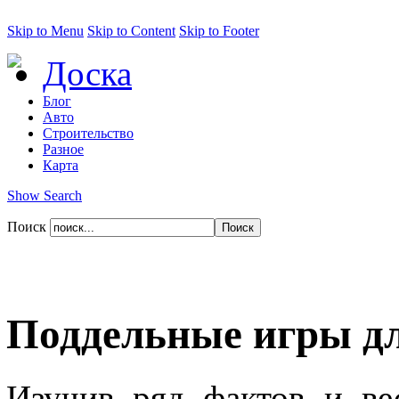
Skip to Menu
Skip to Content
Skip to Footer
Доска
Блог
Авто
Строительство
Разное
Карта
Show Search
Поиск
Поддельные игры д
Изучив ряд фактов и ве