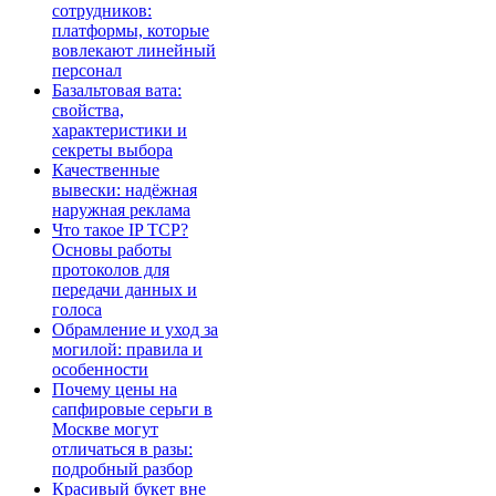
сотрудников:
платформы, которые
вовлекают линейный
персонал
Базальтовая вата:
свойства,
характеристики и
секреты выбора
Качественные
вывески: надёжная
наружная реклама
Что такое IP TCP?
Основы работы
протоколов для
передачи данных и
голоса
Обрамление и уход за
могилой: правила и
особенности
Почему цены на
сапфировые серьги в
Москве могут
отличаться в разы:
подробный разбор
Красивый букет вне