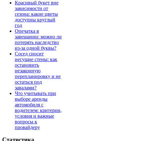
Красивый букет вне
зависимости от
сезона: какие цветы
доступны круглый
год
Опечатка в
завещании: можно ли
потерять наследство
из-за одной буквы?
Сосед сносит
несущие стены: как
остановить
незаконную
перепланировку и не
остаться под
завалами?
Что учитывать при
выборе аренды
автомобиля с
водителем: критерии,
условия и важные
вопросы к
провайдеру
Статистика