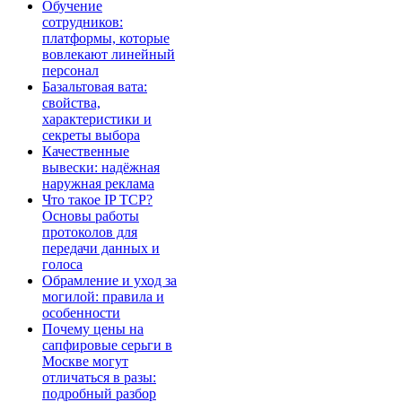
Обучение
сотрудников:
платформы, которые
вовлекают линейный
персонал
Базальтовая вата:
свойства,
характеристики и
секреты выбора
Качественные
вывески: надёжная
наружная реклама
Что такое IP TCP?
Основы работы
протоколов для
передачи данных и
голоса
Обрамление и уход за
могилой: правила и
особенности
Почему цены на
сапфировые серьги в
Москве могут
отличаться в разы:
подробный разбор