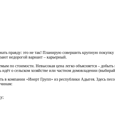
знать правду: это не так! Планирую совершить крупную покупку 
ают недорогой вариант – карьерный.
мым по стоимости. Невысокая цена легко объясняется – добыть 
ь идёт о сельском хозяйстве или частном домовладении (выбирайт
ть в компании «Инерт Групп» из республики Адыгея. Здесь песо
ичинам:
у;