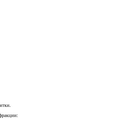
итки.
 фракции: