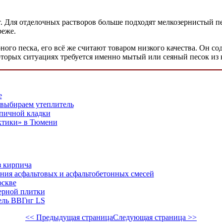
от. Для отделочных растворов больше подходят мелкозернистый 
реже.
ного песка, его всё же считают товаром низкого качества. Он с
торых ситуациях требуется именно мытый или сеяный песок из ка
е
 выбираем утеплитель
пичной кладки
актики» в Тюмени
з кирпича
ения асфальтовых и асфальтобетонных смесей
оскве
ерной плитки
бель ВВГнг LS
<< Предыдущая страница
Следующая страница >>