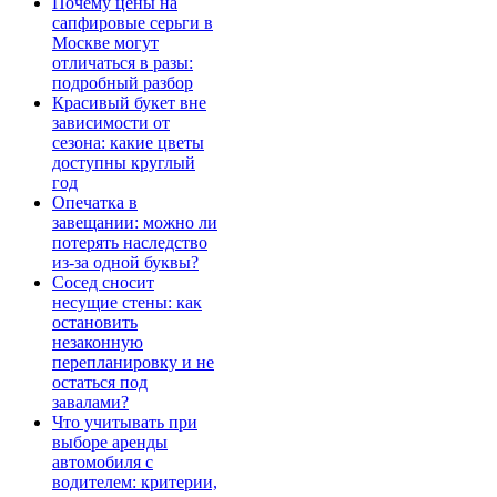
Почему цены на
сапфировые серьги в
Москве могут
отличаться в разы:
подробный разбор
Красивый букет вне
зависимости от
сезона: какие цветы
доступны круглый
год
Опечатка в
завещании: можно ли
потерять наследство
из-за одной буквы?
Сосед сносит
несущие стены: как
остановить
незаконную
перепланировку и не
остаться под
завалами?
Что учитывать при
выборе аренды
автомобиля с
водителем: критерии,