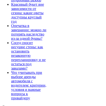
подробный разбор
Красивый букет вне
зависимости от
сезона: какие цветы
доступны круглый
год
Опечатка в
завещании: можно ли
потерять наследство
из-за одной буквы?
Сосед сносит
несущие стены: как
остановить
незаконную
перепланировку и не
остаться под
завалами?
Что учитывать при
выборе аренды
автомобиля с
водителем: критерии,
условия и важные
вопросы к
провайдеру