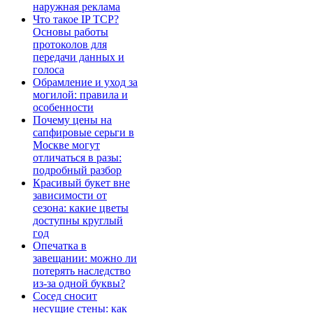
наружная реклама
Что такое IP TCP?
Основы работы
протоколов для
передачи данных и
голоса
Обрамление и уход за
могилой: правила и
особенности
Почему цены на
сапфировые серьги в
Москве могут
отличаться в разы:
подробный разбор
Красивый букет вне
зависимости от
сезона: какие цветы
доступны круглый
год
Опечатка в
завещании: можно ли
потерять наследство
из-за одной буквы?
Сосед сносит
несущие стены: как