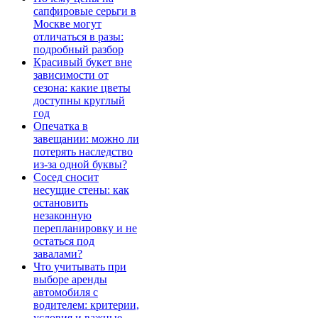
сапфировые серьги в
Москве могут
отличаться в разы:
подробный разбор
Красивый букет вне
зависимости от
сезона: какие цветы
доступны круглый
год
Опечатка в
завещании: можно ли
потерять наследство
из-за одной буквы?
Сосед сносит
несущие стены: как
остановить
незаконную
перепланировку и не
остаться под
завалами?
Что учитывать при
выборе аренды
автомобиля с
водителем: критерии,
условия и важные