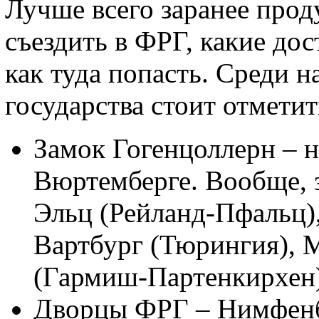
Лучше всего заранее прод
съездить в ФРГ, какие до
как туда попасть. Среди 
государства стоит отмети
Замок Гогенцоллерн – н
Вюртемберге. Вообще, з
Эльц (Рейланд-Пфальц)
Вартбург (Тюрингия), 
(Гармиш-Партенкирхен)
Дворцы ФРГ – Нимфенб