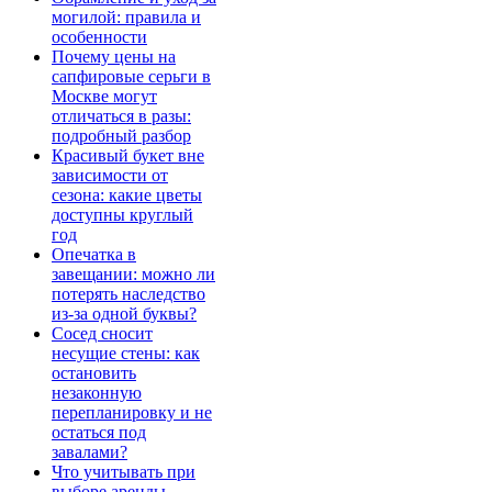
могилой: правила и
особенности
Почему цены на
сапфировые серьги в
Москве могут
отличаться в разы:
подробный разбор
Красивый букет вне
зависимости от
сезона: какие цветы
доступны круглый
год
Опечатка в
завещании: можно ли
потерять наследство
из-за одной буквы?
Сосед сносит
несущие стены: как
остановить
незаконную
перепланировку и не
остаться под
завалами?
Что учитывать при
выборе аренды