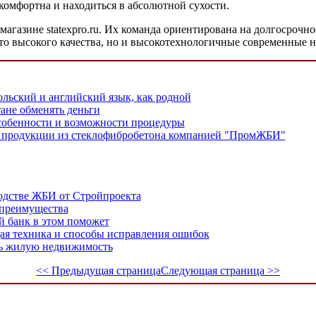
 комфортна и находиться в абсолютной сухости.
агазине statexpro.ru. Их команда ориентирована на долгосрочн
сто высокого качества, но и высокотехнологичные современные 
польский и английский язык, как родной
тане обменять деньги
особенности и возможности процедуры
продукции из стеклофибробетона компанией "ПромЖБИ"
одстве ЖБИ от Стройпроекта
 преимущества
ой банк в этом поможет
ая техника и способы исправления ошибок
ать жилую недвижимость
<< Предыдущая страница
Следующая страница >>