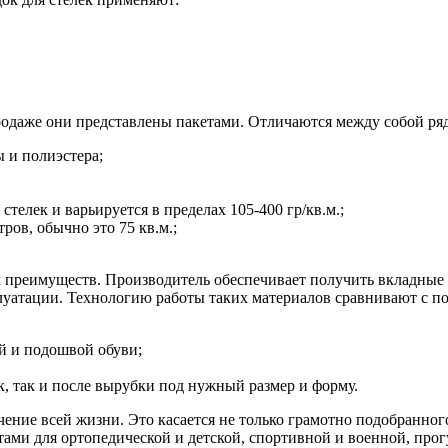
родаже они представлены пакетами. Отличаются между собой ря
ы и полиэстера;
телек и варьируется в пределах 105-400 гр/кв.м.;
ров, обычно это 75 кв.м.;
 преимуществ. Производитель обеспечивает получить вкладные 
плуатации. Технологию работы таких материалов сравнивают с п
й и подошвой обуви;
к, так и после вырубки под нужный размер и форму.
ение всей жизни. Это касается не только грамотно подобранного
тами для ортопедической и детской, спортивной и военной, про