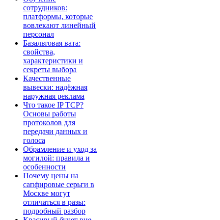
сотрудников:
платформы, которые
вовлекают линейный
персонал
Базальтовая вата:
свойства,
характеристики и
секреты выбора
Качественные
вывески: надёжная
наружная реклама
Что такое IP TCP?
Основы работы
протоколов для
передачи данных и
голоса
Обрамление и уход за
могилой: правила и
особенности
Почему цены на
сапфировые серьги в
Москве могут
отличаться в разы:
подробный разбор
Красивый букет вне