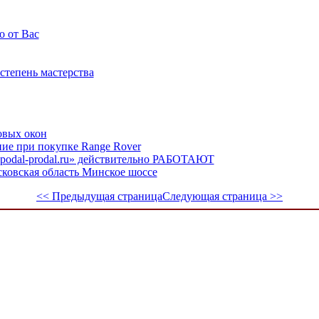
о от Вас
степень мастерства
овых окон
ние при покупке Range Rover
«podal-prodal.ru» действительно РАБОТАЮТ
ковская область Минское шоссе
<< Предыдущая страница
Следующая страница >>