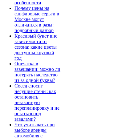
особенности
Почему цены на
сапфировые серьги в
Москве могут
отличаться в разы:
подробный разбор
Красивый букет вне
зависимости от
сезона: какие цветы
доступны круглый
год
Опечатка в
завещании: можно ли
потерять наследство
из-за одной буквы?
Сосед сносит
несущие стены: как
остановить
незаконную
перепланировку и не
остаться под
завалами?
Что учитывать при
выборе аренды
автомобиля с