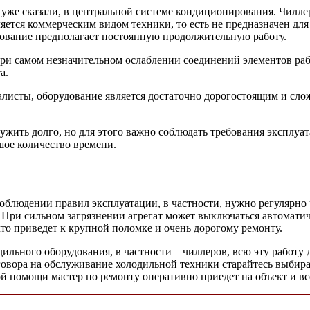
уже сказали, в центральной системе кондиционирования. Чиллер
яется коммерческим видом техники, то есть не предназначен для
зование предполагает постоянную продолжительную работу.
ри самом незначительном ослаблении соединений элементов ра
а.
листы, оборудование является достаточно дорогостоящим и сло
лужить долго, но для этого важно соблюдать требования эксплуа
шое количество времени.
блюдении правил эксплуатации, в частности, нужно регулярно ч
При сильном загрязнении агрегат может выключаться автоматиче
 что приведет к крупной поломке и очень дорогому ремонту.
ильного оборудования, в частности – чиллеров, всю эту работу
овора на обслуживание холодильной техники старайтесь выбир
ой помощи мастер по ремонту оперативно приедет на объект и вс