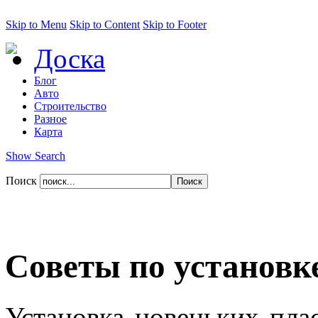
Skip to Menu
Skip to Content
Skip to Footer
Доска
Блог
Авто
Строительство
Разное
Карта
Show Search
Поиск
Советы по установк
Установка новеньких пла