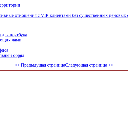
территории
тивные отношения с VIP-клиентами без существенных ценовых 
 для ноутбука
ающих ламп
фиса
льный обряд
<< Предыдущая страница
Следующая страница >>