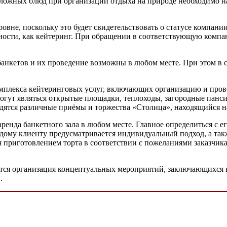
сложных блюд при организации отдыха на природе необходимо н
вне, поскольку это будет свидетельствовать о статусе компании
ьности, как кейтеринг. При обращении в соответствующую комп
анкетов и их проведение возможны в любом месте. При этом в с
мплекса кейтеринговых услуг, включающих организацию и прове
гут являться открытые площадки, теплоходы, загородные пансио
одятся различные приёмы и торжества «Столица», находящийся н
ренда банкетного зала в любом месте. Главное определиться с 
дому клиенту предусматривается индивидуальный подход, а такж
я приготовлением торта в соответствии с пожеланиями заказчик
яется организация концептуальных мероприятий, заключающихся
.