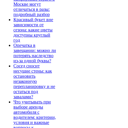
Москве могут
отличаться в разы:
подробный разбор
Красивый букет вне
зависимости от
сезона: какие цветы
доступны круглый
год
Опечатка в
завещании: можно ли
потерять наследство
из-за одной буквы?
Сосед сносит
несущие стены: как
остановить
незаконную
перепланировку и не
остаться под
завалами?
Что учитывать при
выборе аренды
автомобиля с
водителем: критерии,
условия и важные
вопросы к