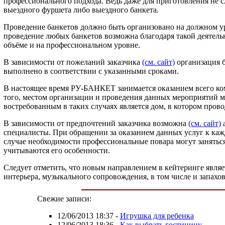
профессионального подхода. Ведь даже для приготовления не 
выездного фуршета либо выездного банкета.
Проведение банкетов должно быть организовано на должном уро
проведение любых банкетов возможна благодаря такой деятел
объёме и на профессиональном уровне.
В зависимости от пожеланий заказчика
(см. сайт)
организация б
выполнено в соответствии с указанными сроками.
В настоящее время РУ-БАНКЕТ занимается оказанием всего ко
того, местом организации и проведения данных мероприятий мо
востребованным в таких случаях является дом, в котором пров
В зависимости от предпочтений заказчика возможна
(см. сайт)
а
специалисты. При обращении за оказанием данных услуг к каж
случае необходимости профессиональные повара могут занятьс
учитываются его особенности.
Следует отметить, что новым направлением в кейтеринге явл
интерьера, музыкального сопровождения, в том числе и запахов
Свежие записи:
12/06/2013 18:37
-
Игрушка для ребенка
12/06/2013 18:36
-
Как выбрать гостиницу