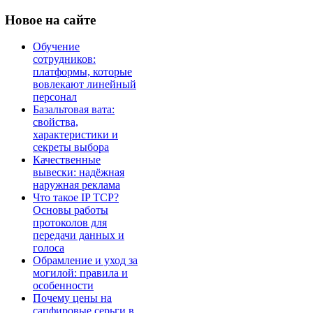
Новое
на сайте
Обучение
сотрудников:
платформы, которые
вовлекают линейный
персонал
Базальтовая вата:
свойства,
характеристики и
секреты выбора
Качественные
вывески: надёжная
наружная реклама
Что такое IP TCP?
Основы работы
протоколов для
передачи данных и
голоса
Обрамление и уход за
могилой: правила и
особенности
Почему цены на
сапфировые серьги в