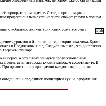
аличие определённых навыков, не говоря уже об организации
, её корпоративном кодексе. Сегодня организация и
анию профессиональные специалисты окажут услуги в полном
вязи с мобильностью кейтеринговых услуг всё будет
дение фуршетов и банкетов на территории заказчика. Кроме
наты в Подмосковье и т.д. Следует отметить, что достаточно
а Тверском бульваре.
его выбором, а остальным займутся профессиональные
е предлагается авторская кухня в широком ассортименте. В
а. При организации и проведении каждого мероприятия
 в объединении под единой концепцией кухни, оформления