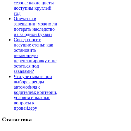
сезона: какие цветы
доступны круглый
год
Опечатка в
завещании: можно ли
потерять наследство
из-за одной буквы?
Сосед сносит
несущие стены: как
остановить
незаконную
перепланировку и не
остаться под
завалами?
Что учитывать при
выборе аренды
автомобиля с
водителем: критерии,
условия и важные
вопросы к
провайдеру
Статистика