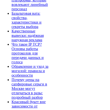
платформы, которые
вовлекают линейный
персонал
Базальтовая вата:
свойства,
характеристики и
секреты выбора
Качественные
вывески: надёжная
наружная реклама
Что такое IP TCP?
Основы работы
протоколов для
передачи данных и
голоса
Обрамление и уход за
могилой: правила и
особенности
Почему цены на
сапфировые серьги в
Москве могут
отличаться в разы:
подробный разбор
Красивый букет вне
зависимости от