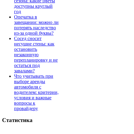
сезона: какие цветы
доступны круглый
год
Опечатка в
завещании: можно ли
потерять наследство
из-за одной буквы?
Сосед сносит
несущие стены: как
остановить
незаконную
перепланировку и не
остаться под
завалами?
Что учитывать при
выборе аренды
автомобиля с
водителем: критерии,
условия и важные
вопросы к
провайдеру
Статистика