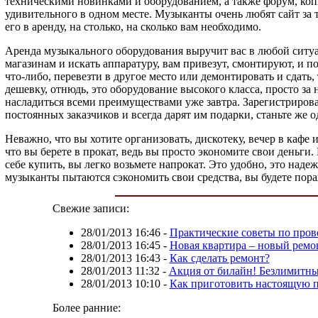
техническими новинками и оборудованием, а также форум, копил
удивительного в одном месте. Музыканты очень любят сайт за то
его в аренду, на столько, на сколько вам необходимо.
Аренда музыкального оборудования выручит вас в любой ситуац
магазинам и искать аппаратуру, вам привезут, смонтируют, и п
что-либо, перевезти в другое место или демонтировать и сдать
дешевку, отнюдь, это оборудование высокого класса, просто за
насладиться всеми преимуществами уже завтра. Зарегистрирова
постоянных заказчиков и всегда дарят им подарки, станьте же о
Неважно, что вы хотите организовать, дискотеку, вечер в кафе 
что вы берете в прокат, ведь вы просто экономите свои деньги.
себе купить, вы легко возьмете напрокат. Это удобно, это над
музыканты пытаются сэкономить свои средства, вы будете пораж
Свежие записи:
28/01/2013 16:46
-
Практические советы по про
28/01/2013 16:45
-
Новая квартира – новый ремо
28/01/2013 16:43
-
Как сделать ремонт?
28/01/2013 11:32
-
Акция от билайн! Безлимитны
28/01/2013 10:10
-
Как приготовить настоящую 
Более ранние: