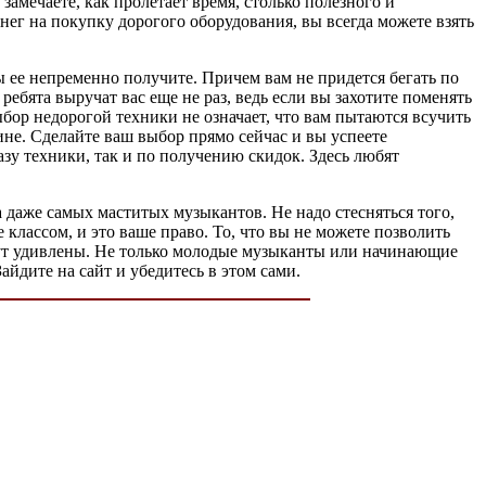
амечаете, как пролетает время, столько полезного и
енег на покупку дорогого оборудования, вы всегда можете взять
ы ее непременно получите. Причем вам не придется бегать по
ебята выручат вас еще не раз, ведь если вы захотите поменять
ыбор недорогой техники не означает, что вам пытаются всучить
ине. Сделайте ваш выбор прямо сейчас и вы успеете
зу техники, так и по получению скидок. Здесь любят
а даже самых маститых музыкантов. Не надо стесняться того,
 классом, и это ваше право. То, что вы не можете позволить
 будут удивлены. Не только молодые музыканты или начинающие
йдите на сайт и убедитесь в этом сами.