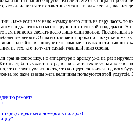
ка знаний и многое другое. Вы листаете страницы и просто не з
, что он исполняет их заветные мечты, и, даже если у вас нет д
ии. Даже если вам надо музыку всего лишь на пару часов, то в
омогут подключить на месте группа технической поддержки. Эти р
, то вам придется сделать всего лишь один звонок. Прекрасный в
 небольшие деньги. Этим и отличается прокат от покупки в магаз
вшись на сайте, вы получите огромные возможности, как по зака
дним из тех, кто получит самый главный приз сезона.
или грандиозное шоу, но аппаратура в аренду уже не раз выручал
 Кто знает, быть может завтра, вы возьмете технику намного выше
ежно, это вселяет уверенность, что концерт состоится, а друзья
ены, но даже звезды мега величины пользуются этой услугой. За
ведению ремонта
нт
й тариф с красивым номером в подарок!
пиццу?