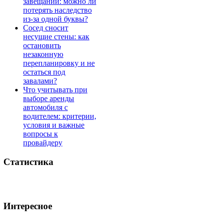
завещании: можно ли
потерять наследство
из-за одной буквы?
Сосед сносит
несущие стены: как
остановить
незаконную
перепланировку и не
остаться под
завалами?
Что учитывать при
выборе аренды
автомобиля с
водителем: критерии,
условия и важные
вопросы к
провайдеру
Статистика
Интересное