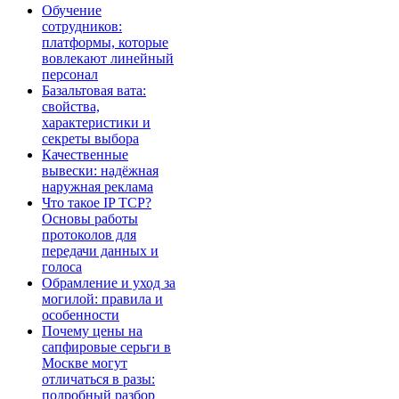
Обучение
сотрудников:
платформы, которые
вовлекают линейный
персонал
Базальтовая вата:
свойства,
характеристики и
секреты выбора
Качественные
вывески: надёжная
наружная реклама
Что такое IP TCP?
Основы работы
протоколов для
передачи данных и
голоса
Обрамление и уход за
могилой: правила и
особенности
Почему цены на
сапфировые серьги в
Москве могут
отличаться в разы:
подробный разбор