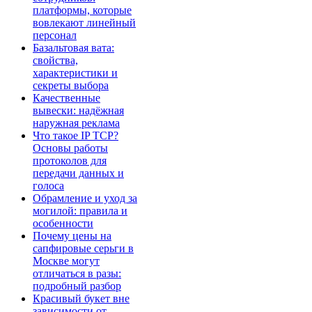
платформы, которые
вовлекают линейный
персонал
Базальтовая вата:
свойства,
характеристики и
секреты выбора
Качественные
вывески: надёжная
наружная реклама
Что такое IP TCP?
Основы работы
протоколов для
передачи данных и
голоса
Обрамление и уход за
могилой: правила и
особенности
Почему цены на
сапфировые серьги в
Москве могут
отличаться в разы:
подробный разбор
Красивый букет вне
зависимости от