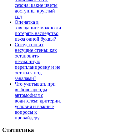
сезона: какие цветы
доступны круглый
год
Опечатка в
завещании: можно ли
потерять наследство
из-за одной буквы?
Сосед сносит
несущие стены: как
остановить
незаконную
перепланировку и не
остаться под
завалами?
Что учитывать при
выборе аренды
автомобиля с
водителем: критерии,
условия и важные
вопросы к
провайдеру
Статистика