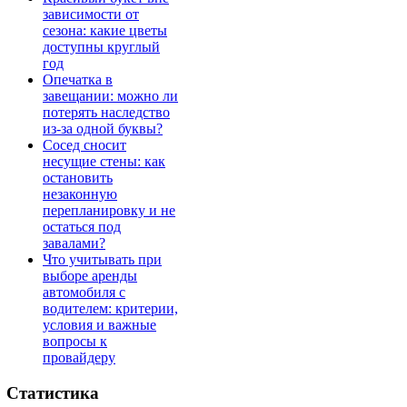
зависимости от
сезона: какие цветы
доступны круглый
год
Опечатка в
завещании: можно ли
потерять наследство
из-за одной буквы?
Сосед сносит
несущие стены: как
остановить
незаконную
перепланировку и не
остаться под
завалами?
Что учитывать при
выборе аренды
автомобиля с
водителем: критерии,
условия и важные
вопросы к
провайдеру
Статистика