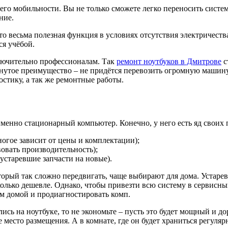
его мобильности. Вы не только сможете легко переносить систему
ние.
весьма полезная функция в условиях отсутствия электричества.
ся учёбой.
ключительно профессионалам. Так
ремонт ноутбуков в Дмитрове
с
тое преимущество – не придётся перевозить огромную машину 
остику, а так же ремонтные работы.
именно стационарный компьютер. Конечно, у него есть яд своих
огое зависит от цены и комплектации);
овать производительность);
устаревшие запчасти на новые).
рый так сложно передвигать, чаще выбирают для дома. Устаревш
колько дешевле. Однако, чтобы привезти всю систему в сервисны
ам домой и продиагностировать комп.
сь на ноутбуке, то не экономьте – пусть это будет мощный и дор
 место размещения. А в комнате, где он будет храниться регуля