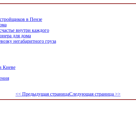
стройщиков в Пензе
ома
частье внутри каждого
онера для дома
возку негабаритного груза
в Киеве
ения
<< Предыдущая страница
Следующая страница >>