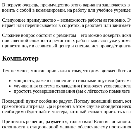
В первую очередь, преимущество этого варианта заключается в 
возить с собой в командировки, на работу или учебное учрежде
Следующее преимущество – возможность работы автономно. Это 
играет или переписывается в соцсетях, а работает или занимает
Сложнее вопрос обстоит с ремонтом – его можно доверять ис
повышенной сложности ремонтных работ выделяют уже упомяну
привезти ноут в сервисный центр и специалист проведёт диагн
Компьютер
Тем не менее, многие привыкли к тому, что дома должен быть 
мощность, даже в сравнении с сильными ноутами (хотя мн
улучшенная система охлаждения (позволяет усовершенств
простота усовершенствования (вы с лёгкостью поменяете 
Последний пункт особенно радует. Потому домашний комп, кото
грамотного апгрейда. Да и ремонт в этом случае обойдётся нес
необходимо будет найти мастера, который сможет приехать к в
Принимать решение, разумеется, только вам! Если вы остановили
склонности к стационарной машине, обеспечьте ему постоянное