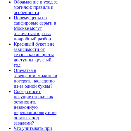
Обрамление и уход за
могилой: правила и
особенности
Почему цены на
сапфировые серьги в
Москве могут
отличаться в разы:
подробный разбор
Красивый букет вне
зависимости от
сезона: какие цветы
доступны круглый
год
Опечатка в
завещании: можно ли
потерять наследство
из-за одной буквы?
Сосед сносит
несущие стены: как
остановить
незаконную
перепланировку и не
остаться под
завалами?
Что учитывать при