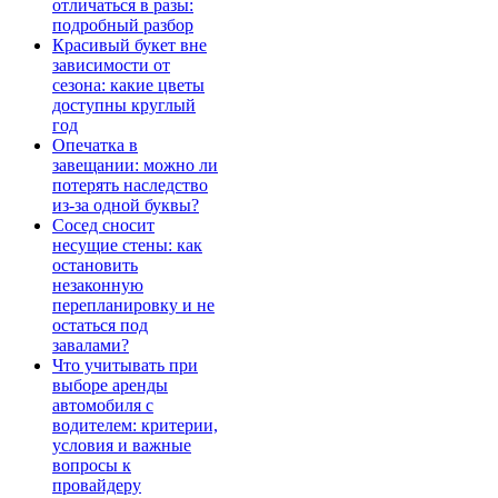
отличаться в разы:
подробный разбор
Красивый букет вне
зависимости от
сезона: какие цветы
доступны круглый
год
Опечатка в
завещании: можно ли
потерять наследство
из-за одной буквы?
Сосед сносит
несущие стены: как
остановить
незаконную
перепланировку и не
остаться под
завалами?
Что учитывать при
выборе аренды
автомобиля с
водителем: критерии,
условия и важные
вопросы к
провайдеру